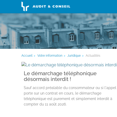
Accueil
Votre information
Juridique
Actualités
Le démarchage téléphonique
désormais interdit !
Sauf accord préalable du consommateur ou si l'appel
porte sur un contrat en cours, le démarchage
téléphonique est purement et simplement interdit à
compter du 11 août 2026.