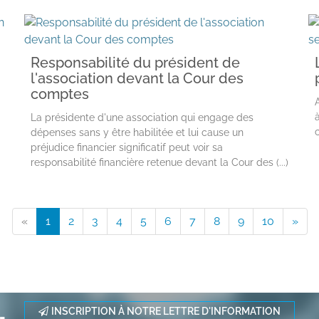
Responsabilité du président de
l'association devant la Cour des
comptes
La présidente d'une association qui engage des
dépenses sans y être habilitée et lui cause un
préjudice financier significatif peut voir sa
responsabilité financière retenue devant la Cour des (...)
«
1
2
3
4
5
6
7
8
9
10
»
INSCRIPTION À NOTRE LETTRE D'INFORMATION