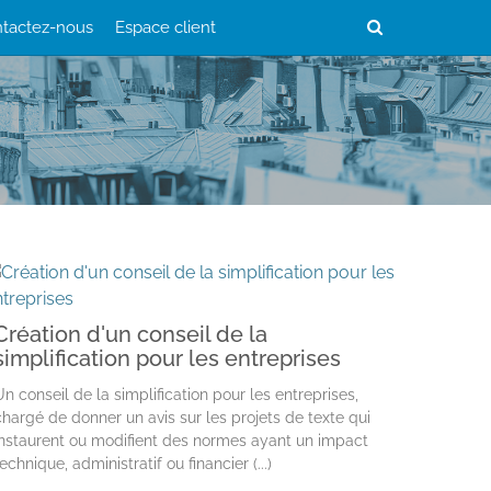
tactez-nous
Espace client
Création d'un conseil de la
simplification pour les entreprises
Un conseil de la simplification pour les entreprises,
chargé de donner un avis sur les projets de texte qui
instaurent ou modifient des normes ayant un impact
echnique, administratif ou financier (...)