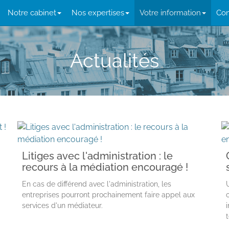
Notre cabinet
Nos expertises
Votre information
Con
Actualités
Litiges avec l'administration : le
recours à la médiation encouragé !
En cas de différend avec l'administration, les
entreprises pourront prochainement faire appel aux
services d'un médiateur.
t