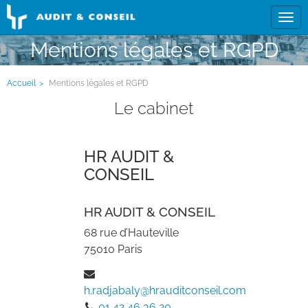
Tog
navi
Mentions légales et RGPD
Accueil
Mentions légales et RGPD
Le cabinet
HR AUDIT &
CONSEIL
HR AUDIT & CONSEIL
68 rue d’Hauteville
75010
Paris
h.radjabaly@hrauditconseil.com
01 42 46 36 20